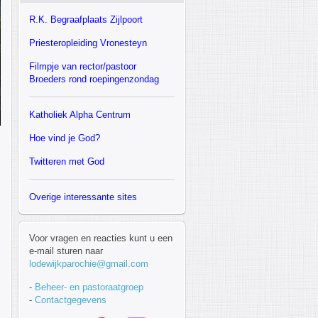
R.K.
Begraafplaats Zijlpoort
Priesteropleiding Vronesteyn
F
ilmpje van rector/pastoor
Broeders rond roepingenzondag
Katholiek Alpha Centrum
Hoe vind je God?
Twitteren met God
Overige interessante sites
Voor vragen en reacties kunt u een
e-mail sturen naar
lodewijkparochie@gmail.com
-
Beheer- en pastoraatgroep
-
Contactgegevens