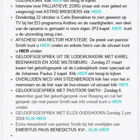
OUDSHOORN
. Klik
HIER
om terug te kijken
Interview over PALLIATIEVE ZORG (maar ook over gebed en
vergeving) met ASTRID BROEDERS klik
HIER
.
Donderdag 22 oktober is Carlo Beenakker te zien geweest op
TV bij het EO programma Andries en de vaardigheden, een deel
van de opname is gemaakt in onze eigen JP2-kapel.
HIER
kunt
u de uitzending terug zien
.
AFSCHEID VAN RECTOR HOFSTEDE: De preek van pastoor
Smith kunt u
HIER
v
inden en enkele foto's van de uitvaart kunt
u
HIER
vinden
GELOOFSGESPREK UIT DE LODEWIJKKERK MET KAREL
BEENAKKER EN JOSE MILTENBURG - Zondag 27 maart
kwam het geloofsgesprek uit de Lodewijkkerk meer speciaal uit
de Johannes Paulus 2 kapel. Klik
HIER
om terug te kijken
OVERLIJDEN NICO VAN STEENBERGEN klik hier voor het in
memoriam en de link naar de live-stream vd uitvaart klik
HIER
GELOOFSGESPREK MET PASTOOR SMITH
- Zondag 6
nov
ember gaat het geloofsgesprek over Roeping en zal het
gesprek zijn met pastor Smith wat info vooraf kunt u
HIER
vinden
GELOOFSGESPREK MET ELIZA OUDSHOORN Zondag 2 juni
2024
KLIK HIER
Extra nieuwsbrief van pastoor Smith bij het overlijden van
EMERITUS PAUS BENEDICTUS XVI
-
KLIK HIER