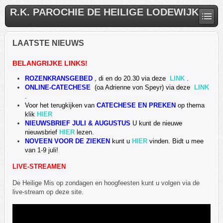
R.K. PAROCHIE DE HEILIGE LODEWIJK
LAATSTE NIEUWS
BELANGRIJKE LINKS!
ROZENKRANSGEBED
, di en do 20.30 via deze
LINK
.
ONLINE-CATECHESE
(oa Adrienne von Speyr) via deze
LINK
.
Voor het terugkijken van
CATECHESE EN PREKEN
op thema
klik
HIER
NIEUWSBRIEF JULI & AUGUSTUS
U
kunt de nieuwe
nieuwsbrief
HIER
lezen.
NOVEEN VOOR DE ZIEKEN
kunt u
HIER
vinden. Bidt u mee
van 1-9 juli!
LIVE-STREAMEN
De Heilige Mis op zondagen en hoogfeesten kunt u volgen via de
live-stream op deze site.