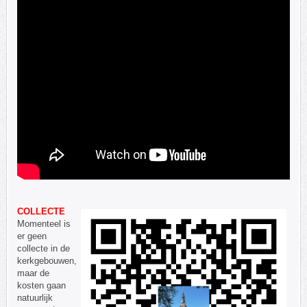
C
OLLECTE
Momenteel is
er geen
collecte in de
kerkgebouwen,
maar de
kosten gaan
natuurlijk