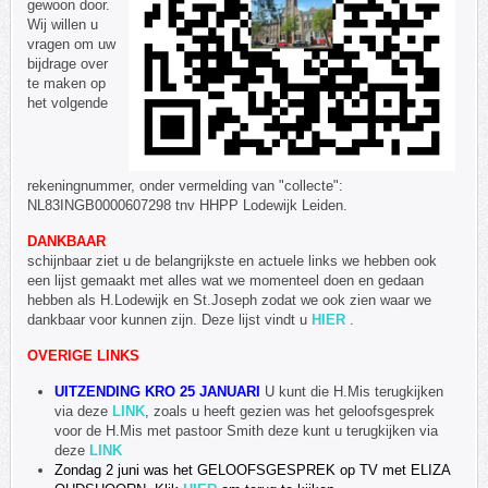
gewoon door.
Wij willen u
vragen om uw
bijdrage over
te maken op
het volgende
rekeningnummer, onder vermelding van "collecte":
NL83INGB0000607298 tnv HHPP Lodewijk Leiden.
DANKBAAR
schijnbaar ziet u de belangrijkste en actuele links we hebben ook
een lijst gemaakt met alles wat we momenteel doen en gedaan
hebben als H.Lodewijk en St.Joseph zodat we ook zien waar we
dankbaar voor kunnen zijn. Deze lijst vindt u
HIER
.
OVERIGE LINKS
UITZENDING KRO 25 JANUARI
U kunt die H.Mis terugkijken
via deze
LINK
, zoals u heeft gezien was het geloofsgesprek
voor de H.Mis met pastoor Smith deze kunt u terugkijken via
deze
LINK
Zondag 2 juni was het
GELOOFSGESPREK
op TV met
ELIZA