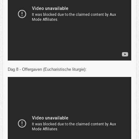
Dag 8 - Offergaven (Eucharistische liturgie):