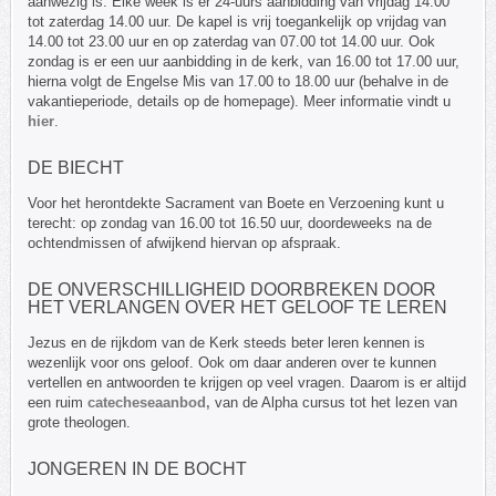
aanwezig is. Elke week is er 24-uurs aanbidding van vrijdag 14.00
tot zaterdag 14.00 uur. De kapel is vrij toegankelijk op vrijdag van
14.00 tot 23.00 uur en op zaterdag van 07.00 tot 14.00 uur. Ook
zondag is er een uur aanbidding in de kerk, van 16.00 tot 17.00 uur,
hierna volgt de Engelse Mis van 17.00 to 18.00 uur (behalve in de
vakantieperiode, details op de homepage). Meer informatie vindt u
hier
.
DE BIECHT
Voor het herontdekte Sacrament van Boete en Verzoening kunt u
terecht: op zondag van 16.00 tot 16.50 uur, doordeweeks na de
ochtendmissen of afwijkend hiervan op afspraak.
DE ONVERSCHILLIGHEID DOORBREKEN DOOR
HET VERLANGEN OVER HET GELOOF TE LEREN
Jezus en de rijkdom van de Kerk steeds beter leren kennen is
wezenlijk voor ons geloof. Ook om daar anderen over te kunnen
vertellen en antwoorden te krijgen op veel vragen. Daarom is er altijd
een ruim
catecheseaanbod,
van de Alpha cursus tot het lezen van
grote theologen.
JONGEREN IN DE BOCHT