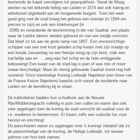
bestemde de kapel vervolgens tot graanpakhuis. Vanaf de Waag
werden na het bekende beleg van Leiden in 1574 dan ook haring en
wittebrood uitgedeeld aan de hongerende burgers. Toen het weer
goed ging met de stad kreeg het gebouw een torentje (in 1594 om
precies te zijn) en ook een klokkenspel (in
1598) en veranderde de bestemming in die van Saaihal, een plaats
waar de Leidse lakens werden gekeurd en van een loodje voorzien.
Dat bleef zo tot aan de grote ramp van 1807. Een onvoorzichtige
schipper van een met kruit geladen schip kwam met zijn maatje op
een koude Januaridag na een feestje terug op zijn boot, stak een
kacheltje aan en …..weg was het schip en de hele omliggende
bebouwing! Een kwart van de stad lag in puin of was min of meer
zwaar beschadigd. Maar de stevig gebouwde Saaihal stond nog half
overeind. Onze toenmalige Koning Lodewijk Napoleon (een broer van
de Franse Keizer Napoleon) haastte zich vanuit de residentie naar
Leiden om de bevolking bij te staan.
De katholieken hadden hun schuilkerk aan de Nieuwe
Rijn/Middelstegracht volledig in puin zien vallen en waren dan ook
zeer opgetogen toen de koning de stad verzocht de saaihal voor de
r.k- eredienst te bestemmen. Er kwam zelfs een subsidie los voor
herstel en inrichting!
De parochianen waren zo opgetogen over 's konings initiatief dat ze
de patroonheilige van de koning, de Heilige Lodewijk, tot nieuwe
patroon van hun kerk namen.