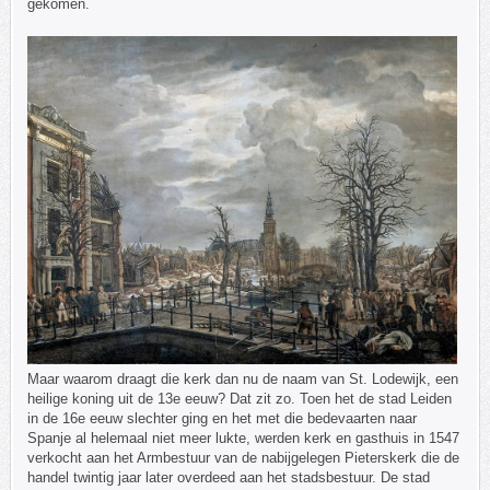
gekomen.
Maar waarom draagt die kerk dan nu de naam van St. Lodewijk, een
heilige koning uit de 13e eeuw? Dat zit zo. Toen het de stad Leiden
in de 16e eeuw slechter ging en het met die bedevaarten naar
Spanje al helemaal niet meer lukte, werden kerk en gasthuis in 1547
verkocht aan het Armbestuur van de nabijgelegen Pieterskerk die de
handel twintig jaar later overdeed aan het stadsbestuur. De stad