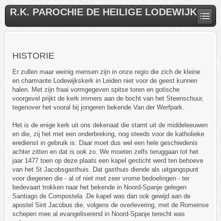
R.K. PAROCHIE DE HEILIGE LODEWIJK
HISTORIE
Er zullen maar weinig mensen zijn in onze regio die zich de kleine
en charmante Lodewijkskerk in Leiden niet voor de geest kunnen
halen. Met zijn fraai vormgegeven spitse toren en gotische
voorgevel prijkt de kerk immers aan de bocht van het Steenschuur,
tegenover het vooral bij jongeren bekende Van der Werfpark.
Het is de enige kerk uit ons dekenaat die stamt uit de middeleeuwen
en die, zij het met een onderbreking, nog steeds voor de katholieke
eredienst in gebruik is. Daar moet dus wel een hele geschiedenis
achter zitten en dat is ook zo. We moeten zelfs teruggaan tot het
jaar 1477 toen op deze plaats een kapel gesticht werd ten behoeve
van het St Jacobsgasthuis. Dat gasthuis diende als uitgangspunt
voor diegenen die - al of niet met zeer vrome bedoelingen - ter
bedevaart trokken naar het bekende in Noord-Spanje gelegen
Santiago de Compostela .De kapel was dan ook gewijd aan de
apostel Sint Jacobus die, volgens de overlevering, met de Romeinse
schepen mee al evangeliserend in Noord-Spanje terecht was