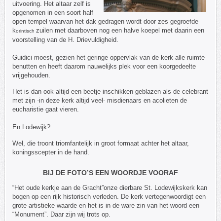
uitvoering. Het altaar zelf is
opgenomen in een soort half
open tempel waarvan het dak gedragen wordt door zes gegroefde
k
zuilen met daarboven nog een halve koepel met daarin een
orintisch
voorstelling van de H. Drievuldigheid.
Guidici moest, gezien het geringe oppervlak van de kerk alle ruimte
benutten en heeft daarom nauwelijks plek voor een koorgedeelte
vrijgehouden.
Het is dan ook altijd een beetje inschikken geblazen als de celebrant
met zijn -in deze kerk altijd veel- misdienaars en acolieten de
eucharistie gaat vieren.
En Lodewijk?
Wel, die troont triomfantelijk in groot formaat achter het altaar,
koningsscepter in de hand.
BIJ DE FOTO’S EEN WOORDJE VOORAF
“Het oude kerkje aan de Gracht”onze dierbare St. Lodewijkskerk kan
bogen op een rijk historisch verleden. De kerk vertegenwoordigt een
grote artistieke waarde en het is in de ware zin van het woord een
“Monument”. Daar zijn wij trots op.