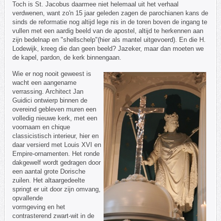
Toch is St. Jacobus daarmee niet helemaal uit het verhaal
verdwenen, want zo'n 15 jaar geleden zagen de parochianen kans de
sinds de reformatie nog altijd lege nis in de toren boven de ingang te
vullen met een aardig beeld van de apostel, altijd te herkennen aan
zijn bedelnap en "shellschelp"(hier als mantel uitgevoerd). En die H.
Lodewijk, kreeg die dan geen beeld? Jazeker, maar dan moeten we
de kapel, pardon, de kerk binnengaan.
Wie er nog nooit geweest is
wacht een aangename
verrassing. Architect Jan
Guidici ontwierp binnen de
overeind gebleven muren een
volledig nieuwe kerk, met een
voornaam en chique
classicistisch interieur, hier en
daar versierd met Louis XVI en
Empire-ornamenten. Het ronde
dakgewelf wordt gedragen door
een aantal grote Dorische
zuilen. Het altaargedeelte
springt er uit door zijn omvang,
opvallende
vormgeving en het
contrasterend zwart-wit in de