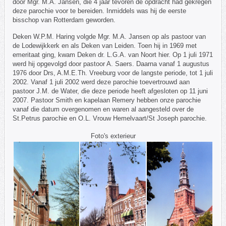
door Mgr. M.A. Jansen, die 4 jaar tevoren de opdracht had gekregen
deze parochie voor te bereiden. Inmiddels was hij de eerste
bisschop van Rotterdam geworden.
Deken W.P.M. Haring volgde Mgr. M.A. Jansen op als pastoor van
de Lodewijkkerk en als Deken van Leiden. Toen hij in 1969 met
emeritaat ging, kwam Deken dr. L.G.A. van Noort hier. Op 1 juli 1971
werd hij opgevolgd door pastoor A. Saers. Daarna vanaf 1 augustus
1976 door Drs, A.M.E.Th. Vreeburg voor de langste periode, tot 1 juli
2002. Vanaf 1 juli 2002 werd deze parochie toevertrouwd aan
pastoor J.M. de Water, die deze periode heeft afgesloten op 11 juni
2007. Pastoor Smith en kapelaan Remery hebben onze parochie
vanaf die datum overgenomen en waren al aangesteld over de
St.Petrus parochie en O.L. Vrouw Hemelvaart/St Joseph parochie.
Foto's exterieur