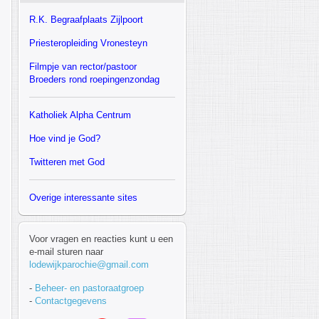
R.K.
Begraafplaats Zijlpoort
Priesteropleiding Vronesteyn
F
ilmpje van rector/pastoor
Broeders rond roepingenzondag
Katholiek Alpha Centrum
Hoe vind je God?
Twitteren met God
Overige interessante sites
Voor vragen en reacties kunt u een
e-mail sturen naar
lodewijkparochie@gmail.com
-
Beheer- en pastoraatgroep
-
Contactgegevens