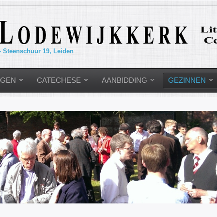
- Steenschuur 19, Leiden
NGEN
CATECHESE
AANBIDDING
GEZINNEN