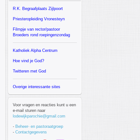
R.K.
Begraafplaats Zijlpoort
Priesteropleiding Vronesteyn
F
ilmpje van rector/pastoor
Broeders rond roepingenzondag
Katholiek Alpha Centrum
Hoe vind je God?
Twitteren met God
Overige interessante sites
Voor vragen en reacties kunt u een
e-mail sturen naar
lodewijkparochie@gmail.com
-
Beheer- en pastoraatgroep
-
Contactgegevens