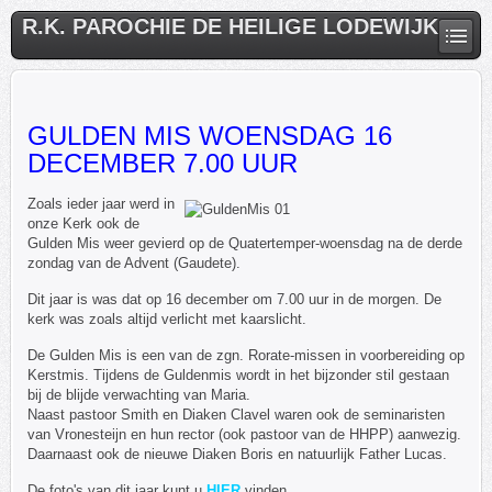
R.K. PAROCHIE DE HEILIGE LODEWIJK
GULDEN MIS WOENSDAG 16
DECEMBER 7.00 UUR
Zoals ieder jaar werd in
onze Kerk ook de
Gulden Mis weer gevierd op de Quatertemper-woensdag na de derde
zondag van de Advent (Gaudete).
Dit jaar is was dat op 16 december om 7.00 uur in de morgen. De
kerk was zoals altijd verlicht met kaarslicht.
De Gulden Mis is een van de zgn. Rorate-missen in voorbereiding op
Kerstmis. Tijdens de Guldenmis wordt in het bijzonder stil gestaan
bij de blijde verwachting van Maria.
Naast pastoor Smith en Diaken Clavel waren ook de seminaristen
van Vronesteijn en hun rector (ook pastoor van de HHPP) aanwezig.
Daarnaast ook de nieuwe Diaken Boris en natuurlijk Father Lucas.
De foto's van dit jaar kunt u
HIER
vinden.