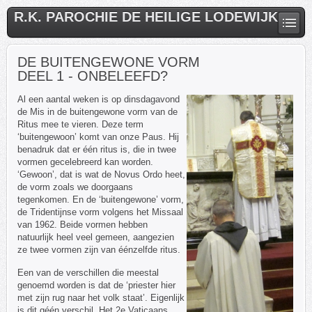
R.K. PAROCHIE DE HEILIGE LODEWIJK
DE BUITENGEWONE VORM
DEEL 1 - ONBELEEFD?
Al een aantal weken is op dinsdagavond
de Mis in de buitengewone vorm van de
Ritus mee te vieren. Deze term
‘buitengewoon’ komt van onze Paus. Hij
benadruk dat er één ritus is, die in twee
vormen gecelebreerd kan worden.
‘Gewoon’, dat is wat de Novus Ordo heet,
de vorm zoals we doorgaans
tegenkomen. En de ‘buitengewone’ vorm,
de Tridentijnse vorm volgens het Missaal
van 1962. Beide vormen hebben
natuurlijk heel veel gemeen, aangezien
ze twee vormen zijn van éénzelfde ritus.
Een van de verschillen die meestal
genoemd worden is dat de ‘priester hier
met zijn rug naar het volk staat’. Eigenlijk
is dit géén verschil. Het 2e Vaticaans