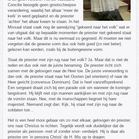
Concilie beoogde geen grootscheepse
verandering, waarbij het altaar ‘meer de
kerk’ in werd geplaatst en de priester
‘achter’ het altaar kwam te staan. In het
Missaal staat vaak nog de aanwijzing “gekeerd naar het volk” wat er
van uitgaat dat op bepaalde momenten de priester niet gekeerd staat
naar het volk. Maar dit is nu eenmaal zo gegroeid. Al moeten we niet
vergeten dat de gewone vorm dus ook hele goed (zo niet beter)
gelezen kan worden, zoals bij de buitengewone vorm.
Staat de priester met zijn rug naar het volk? Ja. Maar dat is niet de
reden en dus ook niet de juiste benaming. De priester richt zich
samen met de gelovigen naar de Heer toe. De juiste verwoording is
dan ook: de priester staat naar het Oosten (ad orientem) of naar de
Heer gericht (conversus Dominum). Dat is heel vanzelfsprekend.
Een sergeant draait zich bij een parade ook om wanneer de koningin
langskomt. Hij blijft niet zijn mannen aankijken en met zijn rug naar
de vorstin staan. Nee, met de manschappen begroet hij hare
majesteit. Niemand zegt dan: Kijk, hij staat met zijn rug naar de
soldaten toe…
Het is een heel mooi gebaar om zo met elkaar, gelovigen én priester,
ons naar Christus te richten. Tegelijk wordt ook duidelijker dat de
priester als persoon -met of zonder snor- verdwijnt. Hij is daar als
priester om ‘in persona Christi’ de H. Mis op te dragen.