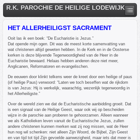
R.K. PAROCHIE DE HEILIGE LODEWIJK
HET ALLERHEILIGST SACRAMENT
Ooit las ik een boek: “De Eucharistie is Jezus.”
Dat opende mijn ogen. Dit was de meest korte samenvatting van
wat christenen altijd geweten hebben. In de Kerk en in de Oosterse
kerken is deze blijvende Tegenwoordigheid van de Heer in de
Eucharistie bewaard. Helaas hebben anderen deze niet meer,
Anglicanen, Reformatoren en evangelischen.
De eeuwen door klinkt telkens weer de kreet door een heilige of paus
(of heilige Paus) verwoord: “Laten we toch beseffen wat de rijkdom
is van Jezus: Hij is werkelijk, waarachtig, wezenlijk tegenwoordig in
het Allerheiligste.”
Over de wereld zien we dat de Eucharistische aanbidding groeit. Dat
is een signaal van de Heilige Geest, waar ook wij op bescheiden
wijze in de parochie aan proberen te gehoorzamen. Alleen wanneer
we als Katholieken leven vanuit de Eucharistische Jezus, zullen
andere christenen kunnen merken wat zij nog missen, wat de Heer
hun nog wil schenken: niet alleen Zijn Woord, de Bijbel, Zijn Geest
en van tijd tot tijd Zijn gevoelde aanwezigheid, maar iets dat meer is