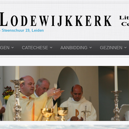
- Steenschuur 19, Leiden
NGEN
CATECHESE
AANBIDDING
GEZINNEN