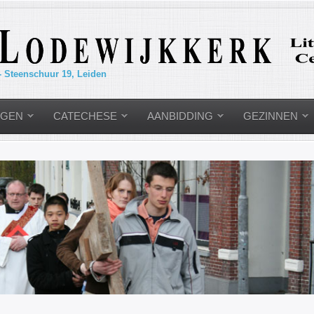
- Steenschuur 19, Leiden
NGEN
CATECHESE
AANBIDDING
GEZINNEN