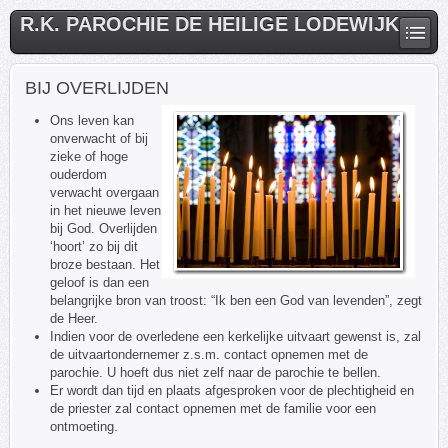
R.K. PAROCHIE DE HEILIGE LODEWIJK
BIJ OVERLIJDEN
Ons leven kan
onverwacht of bij
zieke of hoge
ouderdom
verwacht overgaan
in het nieuwe leven
bij God. Overlijden
‘hoort’ zo bij dit
broze bestaan. Het
geloof is dan een
belangrijke bron van troost: “Ik ben een God van levenden”, zegt
de Heer.
Indien voor de overledene een kerkelijke uitvaart gewenst is, zal
de uitvaartondernemer z.s.m. contact opnemen met de
parochie. U hoeft dus niet zelf naar de parochie te bellen.
Er wordt dan tijd en plaats afgesproken voor de plechtigheid en
de priester zal contact opnemen met de familie voor een
ontmoeting.