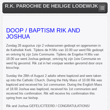
R.K. PAROCHIE DE HEILIGE LODEWIJK
DOOP / BAPTISM RIK AND
JOSHUA
Zondag 28 augustus zijn 2 volwassenen gedoopt en opgenomen in
de Katholiek Kerk. Tijdens de H.Mis van 10.00 uur werd Rik gedoopt
en ontving hij zijn 1ste Communie. Tijdens de Engelse H.Mis van
18.00 uur werd Joshua gedoopt, ontving hij zijn 1ste Communie en
werd hij gevormd. Rik zal in het voorjaar worden gevormd door onze
bisschop.
Sunday the 28th of August 2 adults where baptized and were taken
up into the Catholic Church. During the Holy Mass of 10.00 Rik was
baptized and received his 1st communion. During the English Mass
of 18.00 Joshua was baptized, received his 1st communion and
received his confirmation. Rik will receive his confirmation this
spring from our bishop.
Rik and Joshua GEFELICITEERD / CONGRATULATIONS!