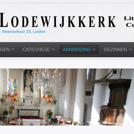
- Steenschuur 19, Leiden
NGEN
CATECHESE
AANBIDDING
GEZINNEN