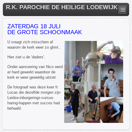
R.K. PAROCHIE DE HEILIGE LODEWIJK
ZATERDAG 18 JULI
DE GROTE SCHOONMAAK
U vraagt zich misschien af
waarom de kerk weer zo glimt..
Hier ziet u de 'daders'.
Onder aanvoering van Nico werd
er hard gewerkt waardoor de
kerk er weer geweldig uitziet.
De fotograaf was deze keer fr.
Lucas die dezelfde morgen zijn
Leidse-inburgerings-cursus-
haring-happen met succes had
behaald.