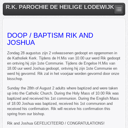
R.K. PAROCHIE DE HEILIGE LODEWIJK
DOOP / BAPTISM RIK AND
JOSHUA
Zondag 28 augustus zijn 2 volwassenen gedoopt en opgenomen in
de Katholiek Kerk. Tijdens de H.Mis van 10.00 uur werd Rik gedoopt
en ontving hij zijn 1ste Communie. Tijdens de Engelse H.Mis van
18.00 uur werd Joshua gedoopt, ontving hij zijn 1ste Communie en
werd hij gevormd. Rik zal in het voorjaar worden gevormd door onze
bisschop.
Sunday the 28th of August 2 adults where baptized and were taken
up into the Catholic Church. During the Holy Mass of 10.00 Rik was
baptized and received his 1st communion. During the English Mass
of 18.00 Joshua was baptized, received his 1st communion and
received his confirmation. Rik will receive his confirmation this
spring from our bishop.
Rik and Joshua GEFELICITEERD / CONGRATULATIONS!