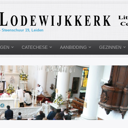
- Steenschuur 19, Leiden
NGEN
CATECHESE
AANBIDDING
GEZINNEN