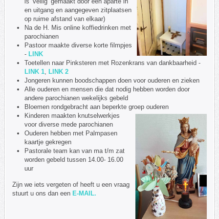
is ‘veilig’ gemaakt door een aparte in
en uitgang en aangegeven zitplaatsen
op ruime afstand van elkaar)
Na de H. Mis online koffiedrinken met
parochianen
Pastoor maakte diverse korte filmpjes
-
LINK
Toetellen naar Pinksteren met Rozenkrans van dankbaarheid -
LINK 1
,
LINK 2
Jongeren kunnen boodschappen doen voor ouderen en zieken
Alle ouderen en mensen die dat nodig hebben worden door
andere parochianen wekelijks gebeld
Bloemen rondgebracht aan beperkte groep ouderen
Kinderen maakten knutselwerkjes
voor diverse mede parochianen
Ouderen hebben met Palmpasen
kaartje gekregen
Pastorale team kan van ma t/m zat
worden gebeld tussen 14.00- 16.00
uur
Zijn we iets vergeten of heeft u een vraag
stuurt u ons dan een
E-MAIL.