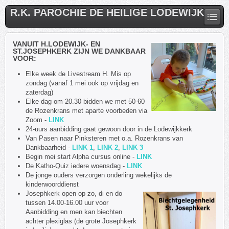
R.K. PAROCHIE DE HEILIGE LODEWIJK
VANUIT H.LODEWIJK- EN
ST.JOSEPHKERK ZIJN WE DANKBAAR
VOOR:
Elke week de Livestream H. Mis op
zondag (vanaf 1 mei ook op vrijdag en
zaterdag)
Elke dag om 20.30 bidden we met 50-60
de Rozenkrans met aparte voorbeden via
Zoom -
LINK
24-uurs aanbidding gaat gewoon door in de Lodewijkkerk
Van Pasen naar Pinksteren met o.a. Rozenkrans van
Dankbaarheid -
LINK 1
,
LINK 2
,
LINK 3
Begin mei start Alpha cursus online -
LINK
De Katho-Quiz iedere woensdag -
LINK
De jonge ouders verzorgen onderling wekelijks de
kinderwoorddienst
Josephkerk open op zo, di en do
tussen 14.00-16.00 uur voor
Aanbidding en men kan biechten
achter plexiglas (de grote Josephkerk